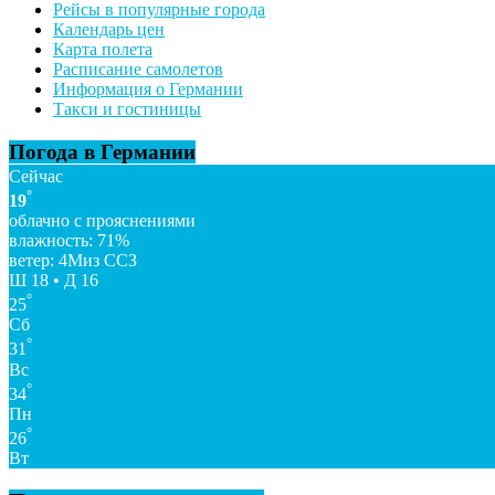
Рейсы в популярные города
Календарь цен
Карта полета
Расписание самолетов
Информация о Германии
Такси и гостиницы
Погода в Германии
Сейчас
°
19
облачно с прояснениями
влажность: 71%
ветер: 4Миз ССЗ
Ш 18 • Д 16
°
25
Сб
°
31
Вс
°
34
Пн
°
26
Вт