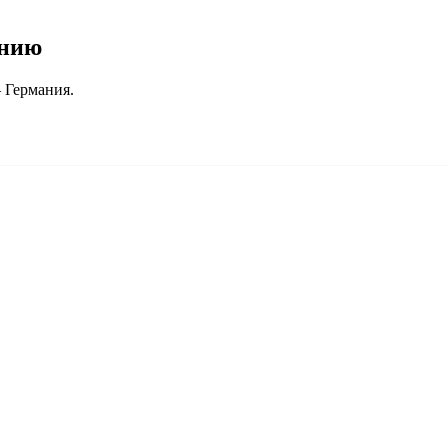
анию
 Германия.