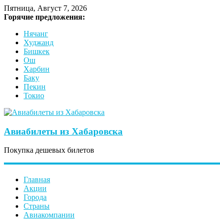
Пятница, Август 7, 2026
Горячие предложения:
Нячанг
Худжанд
Бишкек
Ош
Харбин
Баку
Пекин
Токио
Авиабилеты из Хабаровска
Покупка дешевых билетов
Главная
Акции
Города
Страны
Авиакомпании