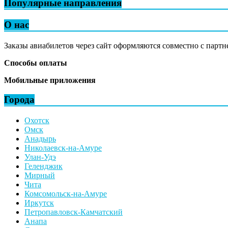
Популярные направления
О нас
Заказы авиабилетов через сайт оформляются совместно с партн
Способы оплаты
Мобильные приложения
Города
Охотск
Омск
Анадырь
Николаевск-на-Амуре
Улан-Удэ
Геленджик
Мирный
Чита
Комсомольск-на-Амуре
Иркутск
Петропавловск-Камчатский
Анапа