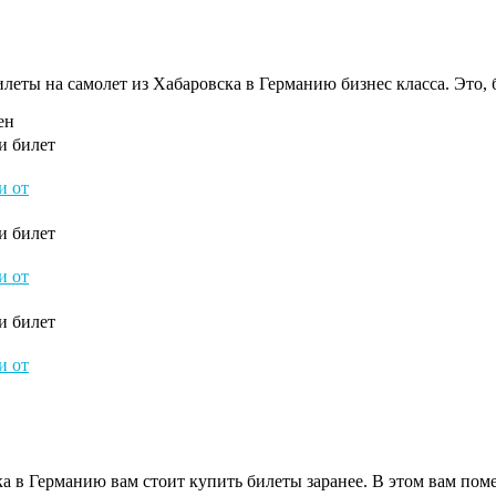
билеты на самолет из Хабаровска в Германию бизнес класса. Это,
ен
и билет
и от
и билет
и от
и билет
и от
ка в Германию вам стоит купить билеты заранее. В этом вам пом