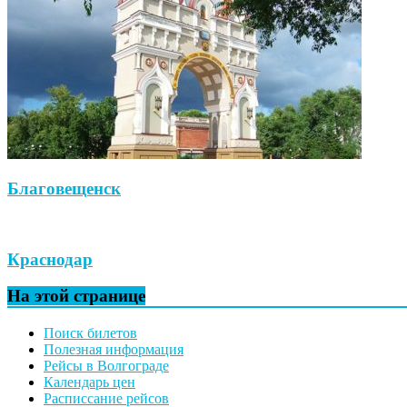
Благовещенск
Краснодар
На этой странице
Поиск билетов
Полезная информация
Рейсы в Волгограде
Календарь цен
Расписсание рейсов