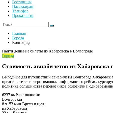
Гостиницы
Пассажирам
Трансфер
Прокат авто
Главная
Города
Волгоград
Найти дешевые билеты из Хабаровска в Волгограде
Города
Стоимость авиабилетов из Хабаровска 
Выгодные для путешествий авиабилеты Волгоград Хабаровск по
представляется исчерпывающая информация о рейсах, курсирую
политика большинства перевозчиков однозначна: одновременна
6237 км
Расстояние до
Волгограда
8 ч. 53 мин.
Время в пути
из Хабаровска
23 : 11
Время в