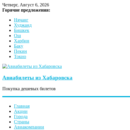
Четверг, Август 6, 2026
Горячие предложения:
Нячанг
Худжанд
Бишкек
Ош
Харбин
Баку
Пекин
Токио
Авиабилеты из Хабаровска
Покупка дешевых билетов
Главная
Акции
Города
Страны
Авиакомпании