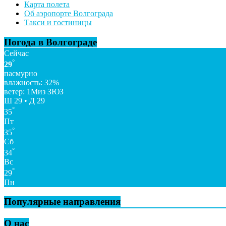
Карта полета
Об аэропорте Волгограда
Такси и гостиницы
Погода в Волгограде
Сейчас
°
29
пасмурно
влажность: 32%
ветер: 1Миз ЗЮЗ
Ш 29 • Д 29
°
35
Пт
°
35
Сб
°
34
Вс
°
29
Пн
Популярные направления
О нас